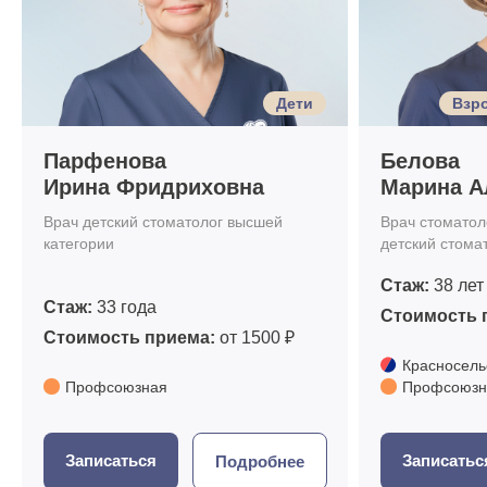
Дети
Взро
Парфенова
Белова
Ирина Фридриховна
Марина А
Врач детский стоматолог высшей
Врач стоматоло
категории
детский стома
Стаж:
38 лет
Стаж:
33 года
Стоимость 
Стоимость приема:
от 1500 ₽
Красносель
Профсоюзная
Профсоюзн
Записаться
Записатьс
Подробнее