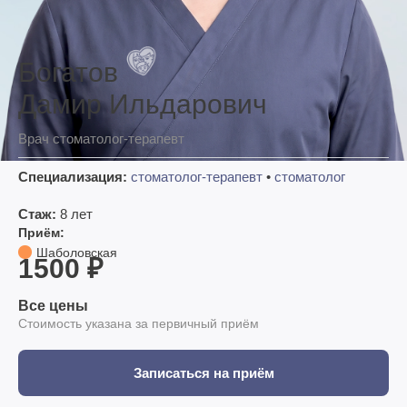
Богатов
Дамир Ильдарович
Врач стоматолог-терапевт
Специализация:
стоматолог-терапевт
•
стоматолог
Стаж:
8 лет
Приём:
Шаболовская
1500 ₽
Все цены
Стоимость указана за первичный приём
Записаться на приём