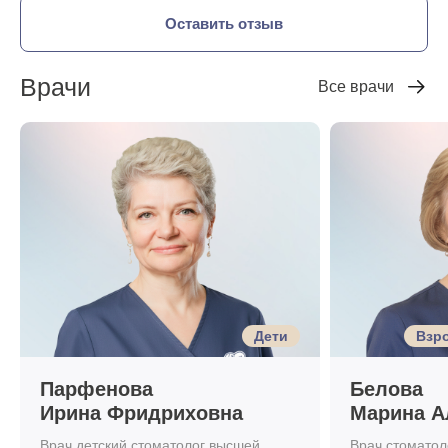
Оставить отзыв
Врачи
Все врачи
Дети
Взро
Парфенова
Белова
Ирина Фридриховна
Марина А
Врач детский стоматолог высшей
Врач стоматоло