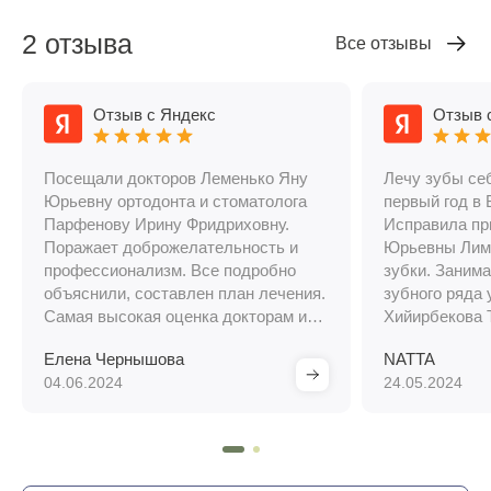
2 отзыва
Все отзывы
Отзыв с Яндекс
Отзыв 
Посещали докторов Леменько Яну
Лечу зубы себ
Юрьевну ортодонта и стоматолога
первый год в 
Парфенову Ирину Фридриховну.
Исправила пр
Поражает доброжелательность и
Юрьевны Лиме
профессионализм. Все подробно
зубки. Заним
объяснили, составлен план лечения.
зубного ряда 
Самая высокая оценка докторам и
Хийирбекова 
огромное спасибо. Рекомендую.
Работает сла
Елена Чернышова
NATTA
врачей). Так 
04.06.2024
24.05.2024
который зани
зубками - Па
Фридриховну.
большое за н
здоровье).