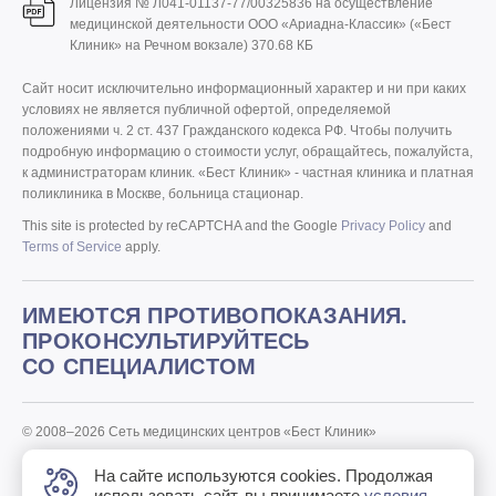
Лицензия № Л041-01137-77/00325836 на осуществление
медицинской деятельности ООО «Ариадна-Классик» («Бест
Клиник» на Речном вокзале)
370.68 КБ
Сайт носит исключительно информационный характер и ни при каких
условиях не является публичной офертой, определяемой
положениями ч. 2 ст. 437 Гражданского кодекса РФ. Чтобы получить
подробную информацию о стоимости услуг, обращайтесь, пожалуйста,
к администраторам клиник. «Бест Клиник» - частная клиника и платная
поликлиника в Москве, больница стационар.
This site is protected by reCAPTCHA and the Google
Privacy Policy
and
Terms of Service
apply.
ИМЕЮТСЯ ПРОТИВОПОКАЗАНИЯ.
ПРОКОНСУЛЬТИРУЙТЕСЬ
СО СПЕЦИАЛИСТОМ
© 2008–2026 Сеть медицинских центров «Бест Клиник»
Политика «Бест Клиник» в отношении обработки персональных
На сайте используются cookies. Продолжая
данных.
использовать сайт, вы принимаете
условия