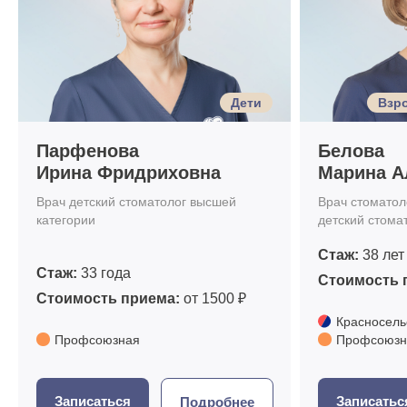
Дети
Взро
Парфенова
Белова
Ирина Фридриховна
Марина А
Врач детский стоматолог высшей
Врач стоматоло
категории
детский стома
Стаж:
38 лет
Стаж:
33 года
Стоимость 
Стоимость приема:
от 1500 ₽
Красносель
Профсоюзная
Профсоюзн
Записаться
Записатьс
Подробнее