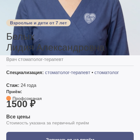
Взрослые и дети от 7 лет
Белых
Лидия Александровна
Врач стоматолог-терапевт
Специализация:
стоматолог-терапевт
•
стоматолог
Стаж:
24 года
Приём:
Профсоюзная
1500 ₽
Все цены
Стоимость указана за первичный приём
Записаться на приём