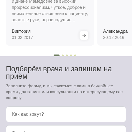
и Диане Мамедовне за высокий
профессионализм, чуткое, доброе и
внимательное отношение к пациенту,
золотые руки, неравнодушие.
Мастера своего дела. Очень хочется
Виктория
Александра
вам пожелать доброго здоровья,
01.02.2017
20.12.2016
счастья, удачи! Приятная, уютная,
доброжелательная атмосфера
клиники удивляет и восхищает.
Очень довольна проделанной
работой. Специалисты высшего
Подберём врача и запишем на
пилотажа.
приём
Заполните форму, и мы свяжемся с вами в ближайшее
время для записи или консультации по интересующему вас
вопросу