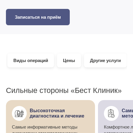
Записаться на приём
Виды операций
Цены
Другие услуги
Сильные стороны «Бест Клиник»
Высокоточная
Сам
диагностика и лечение
мето
Самые информативные методы
Комфортное л