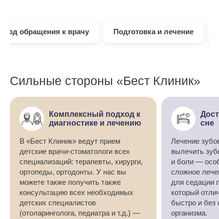
овод обращения к врачу
Подготовка и лечение
Сильные стороны «Бест Клиник»
Комплексный подход к
Дост
диагностике и лечению
сне
В «Бест Клиник» ведут прием
Лечение зубов
детские врачи-стоматологи всех
вылечить зуб
специализаций: терапевты, хирурги,
и боли — осо
ортопеды, ортодонты. У нас вы
сложное лече
можете также получить также
для седации 
консультацию всех необходимых
который отли
детских специалистов
быстро и без
(отоларинголога, педиатра и т.д.) —
организма.