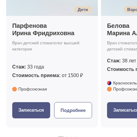
Дети
Взро
Парфенова
Белова
Ирина Фридриховна
Марина А
Врач детский стоматолог высшей
Врач стоматоло
категории
детский стома
Стаж:
38 лет
Стаж:
33 года
Стоимость 
Стоимость приема:
от 1500 ₽
Красносель
Профсоюзная
Профсоюзн
Записаться
Записатьс
Подробнее