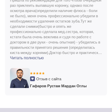
Пришла по рекомендации для того чтобы очередной
раз приклеить выпавшую коронку, однако после
осмотра врача(определили наличие флюса - боли
не было), меня очень профессионально убедили в
необходимости удаления остатков зуба.Тут же
сделали снимки(быстро и опять же
профессионально сделала мед.сестра, которая,
кстати была очень вежлива и судя по работе с
доктором в две руки - очень опытная) - убедились в
правильности принятого решения (определилась
киста между корнями).Доктор быстро и практически
безболезненно провел анестезию, а потом очень
Читать полностью
быстро удалил остатки зуба.Все было проведено
совершено безболезненно.После чего Рустам
Мордан Оглы рекомендовал дальнейший план
Отзыв с сайта
действий и при соблюдении их в последующем у
меня не было никаких проблем.Спасибо огромное
Гафаров Рустам Мардан Оглы
доктору и мед.сестре за их отличную работу!В
дальнейшем планирую именно у них делать
имплантациию.Буду рекомендовать своим
знакомым для посещения именно этого доктора и
клинику.