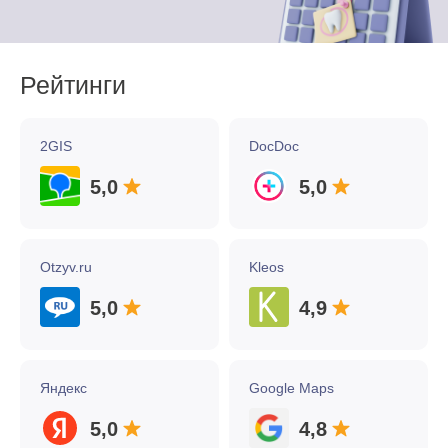
Рейтинги
2GIS
DocDoc
5,0
5,0
Otzyv.ru
Kleos
5,0
4,9
Яндекс
Google Maps
5,0
4,8